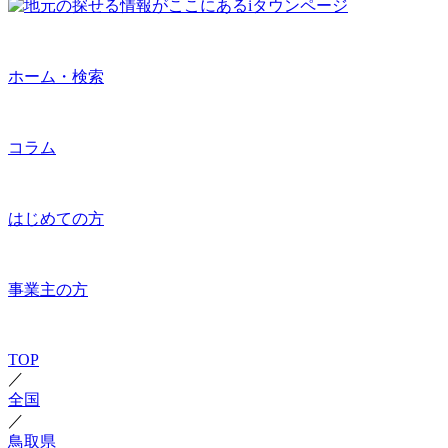
ホーム・検索
コラム
はじめての方
事業主の方
TOP
／
全国
／
鳥取県