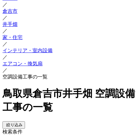
／
倉吉市
／
井手畑
／
家・住宅
／
インテリア・室内設備
／
エアコン・換気扇
／
空調設備工事の一覧
鳥取県倉吉市井手畑 空調設備
工事の一覧
絞り込み
検索条件