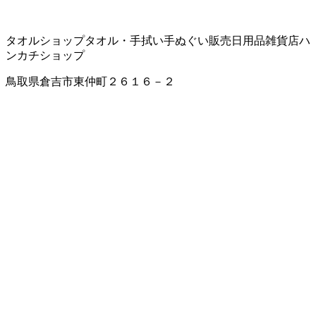
タオルショップ
タオル・手拭い
手ぬぐい販売
日用品雑貨店
ハ
ンカチショップ
鳥取県倉吉市東仲町２６１６－２