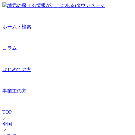
ホーム・検索
コラム
はじめての方
事業主の方
TOP
／
全国
／