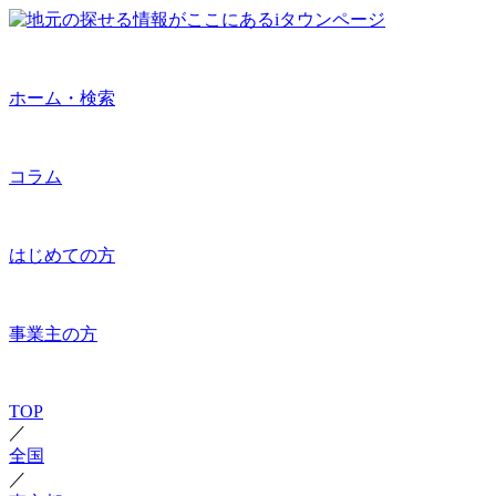
ホーム・検索
コラム
はじめての方
事業主の方
TOP
／
全国
／