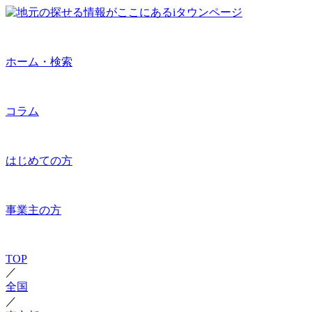
ホーム・検索
コラム
はじめての方
事業主の方
TOP
／
全国
／