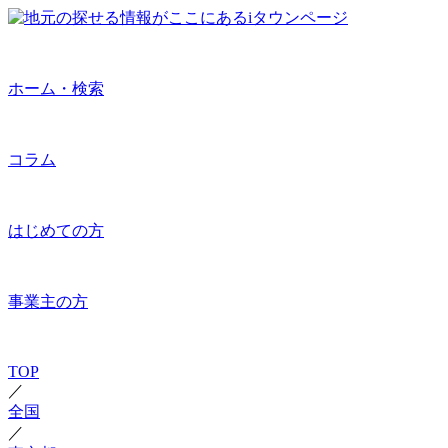
ホーム・検索
コラム
はじめての方
事業主の方
TOP
／
全国
／