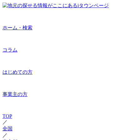
ホーム・検索
コラム
はじめての方
事業主の方
TOP
／
全国
／