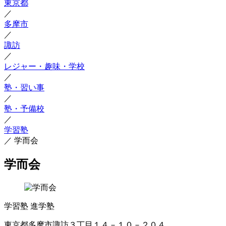
東京都
／
多摩市
／
諏訪
／
レジャー・趣味・学校
／
塾・習い事
／
塾・予備校
／
学習塾
／
学而会
学而会
学習塾
進学塾
東京都多摩市諏訪３丁目１４－１０－２０４