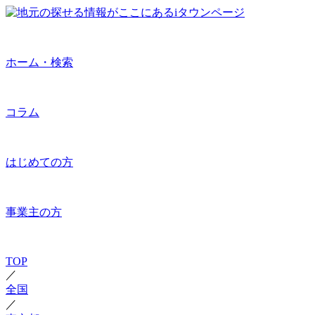
ホーム・検索
コラム
はじめての方
事業主の方
TOP
／
全国
／