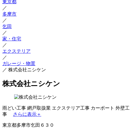
東京都
／
多摩市
／
乞田
／
家・住宅
／
エクステリア
／
ガレージ・物置
／
株式会社ニシケン
株式会社ニシケン
雨どい工事
網戸取扱業
エクステリア工事
カーポート
外壁工
事
さらに表示＋
東京都多摩市乞田６３０