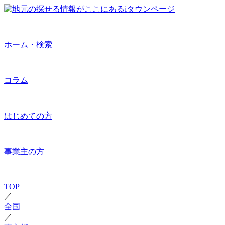
ホーム・検索
コラム
はじめての方
事業主の方
TOP
／
全国
／