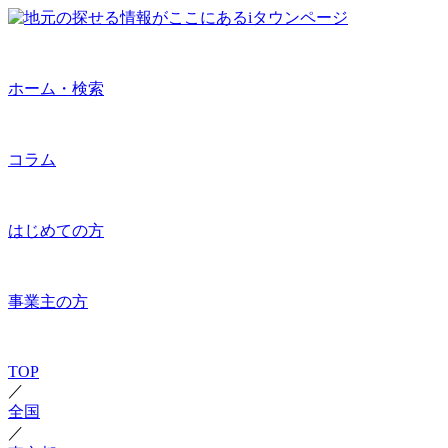
ホーム・検索
コラム
はじめての方
事業主の方
TOP
／
全国
／