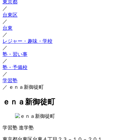
東京都
／
台東区
／
台東
／
レジャー・趣味・学校
／
塾・習い事
／
塾・予備校
／
学習塾
／
ｅｎａ新御徒町
ｅｎａ新御徒町
学習塾
進学塾
東京都台東区台東４丁目２３－１０－２０１