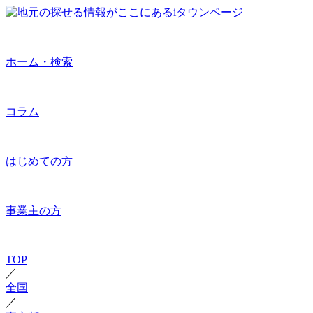
ホーム・検索
コラム
はじめての方
事業主の方
TOP
／
全国
／