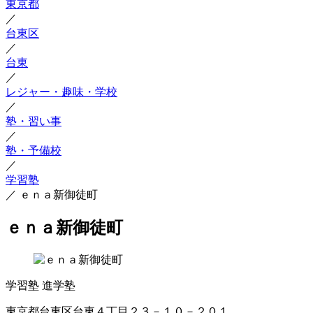
東京都
／
台東区
／
台東
／
レジャー・趣味・学校
／
塾・習い事
／
塾・予備校
／
学習塾
／
ｅｎａ新御徒町
ｅｎａ新御徒町
学習塾
進学塾
東京都台東区台東４丁目２３－１０－２０１