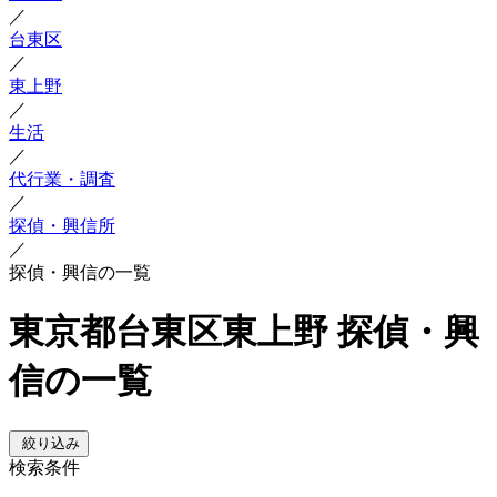
／
台東区
／
東上野
／
生活
／
代行業・調査
／
探偵・興信所
／
探偵・興信の一覧
東京都台東区東上野 探偵・興
信の一覧
絞り込み
検索条件