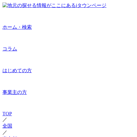
ホーム・検索
コラム
はじめての方
事業主の方
TOP
／
全国
／