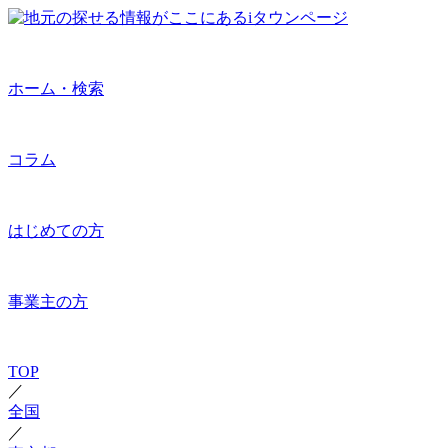
ホーム・検索
コラム
はじめての方
事業主の方
TOP
／
全国
／