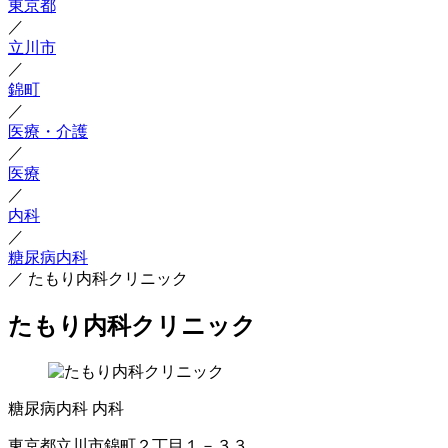
東京都
／
立川市
／
錦町
／
医療・介護
／
医療
／
内科
／
糖尿病内科
／
たもり内科クリニック
たもり内科クリニック
糖尿病内科
内科
東京都立川市錦町２丁目１－３３