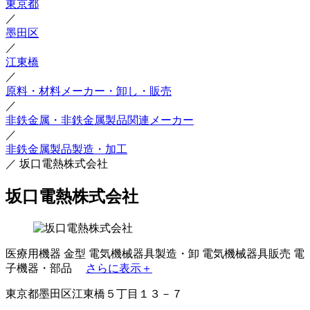
東京都
／
墨田区
／
江東橋
／
原料・材料メーカー・卸し・販売
／
非鉄金属・非鉄金属製品関連メーカー
／
非鉄金属製品製造・加工
／
坂口電熱株式会社
坂口電熱株式会社
医療用機器
金型
電気機械器具製造・卸
電気機械器具販売
電
子機器・部品
さらに表示＋
東京都墨田区江東橋５丁目１３－７