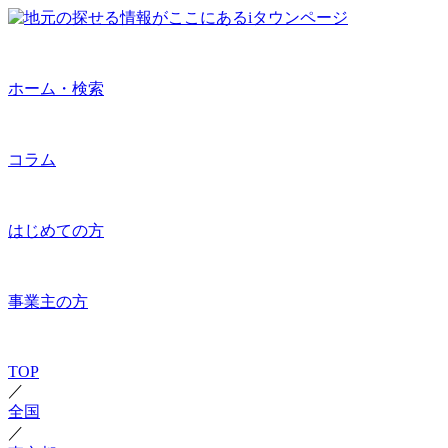
ホーム・検索
コラム
はじめての方
事業主の方
TOP
／
全国
／