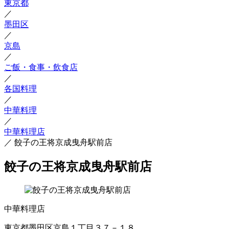
東京都
／
墨田区
／
京島
／
ご飯・食事・飲食店
／
各国料理
／
中華料理
／
中華料理店
／
餃子の王将京成曳舟駅前店
餃子の王将京成曳舟駅前店
中華料理店
東京都墨田区京島１丁目３７－１８