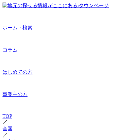
ホーム・検索
コラム
はじめての方
事業主の方
TOP
／
全国
／