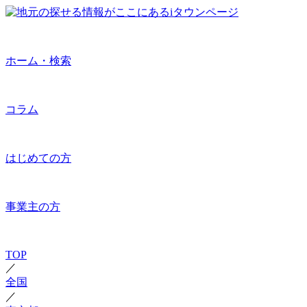
ホーム・検索
コラム
はじめての方
事業主の方
TOP
／
全国
／