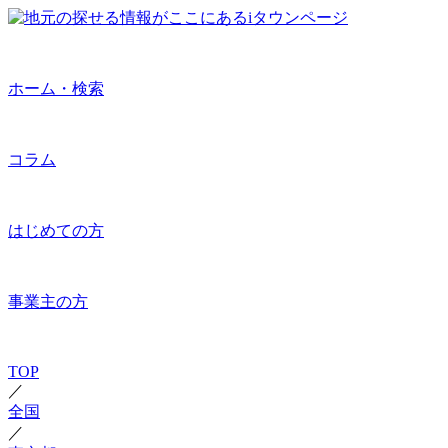
ホーム・検索
コラム
はじめての方
事業主の方
TOP
／
全国
／