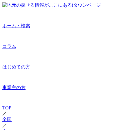
ホーム・検索
コラム
はじめての方
事業主の方
TOP
／
全国
／