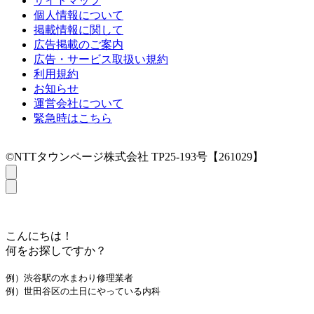
サイトマップ
個人情報について
掲載情報に関して
広告掲載のご案内
広告・サービス取扱い規約
利用規約
お知らせ
運営会社について
緊急時はこちら
©NTTタウンページ株式会社 TP25-193号【261029】
こんにちは！
何をお探しですか？
例）渋谷駅の水まわり修理業者
例）世田谷区の土日にやっている内科