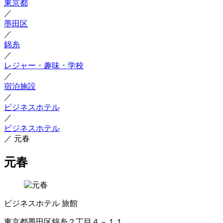
東京都
／
墨田区
／
錦糸
／
レジャー・趣味・学校
／
宿泊施設
／
ビジネスホテル
／
ビジネスホテル
／
元春
元春
ビジネスホテル
旅館
東京都墨田区錦糸２丁目４－１１