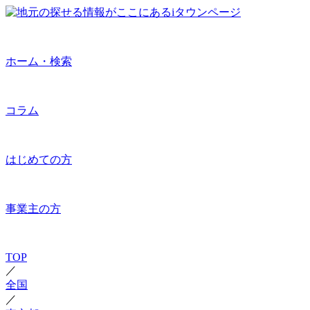
ホーム・検索
コラム
はじめての方
事業主の方
TOP
／
全国
／