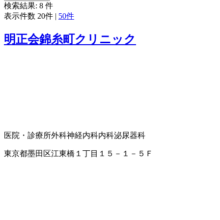
検索結果:
8
件
表示件数
20件
|
50件
明正会錦糸町クリニック
医院・診療所
外科
神経内科
内科
泌尿器科
東京都墨田区江東橋１丁目１５－１－５Ｆ