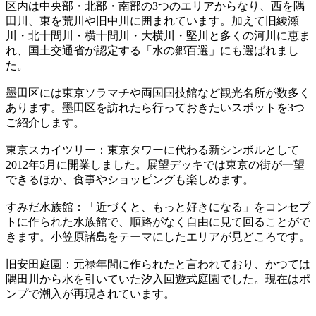
区内は中央部・北部・南部の3つのエリアからなり、西を隅
田川、東を荒川や旧中川に囲まれています。加えて旧綾瀬
川・北十間川・横十間川・大横川・堅川と多くの河川に恵ま
れ、国土交通省が認定する「水の郷百選」にも選ばれまし
た。
墨田区には東京ソラマチや両国国技館など観光名所が数多く
あります。墨田区を訪れたら行っておきたいスポットを3つ
ご紹介します。
東京スカイツリー：東京タワーに代わる新シンボルとして
2012年5月に開業しました。展望デッキでは東京の街が一望
できるほか、食事やショッピングも楽しめます。
すみだ水族館：「近づくと、もっと好きになる」をコンセプ
トに作られた水族館で、順路がなく自由に見て回ることがで
きます。小笠原諸島をテーマにしたエリアが見どころです。
旧安田庭園：元禄年間に作られたと言われており、かつては
隅田川から水を引いていた汐入回遊式庭園でした。現在はポ
ンプで潮入が再現されています。