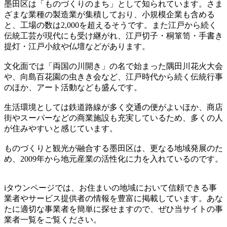
墨田区は「ものづくりのまち」として知られています。さま
ざまな業種の製造業が集積しており、小規模企業も含める
と、工場の数は2,000を超えるそうです。また江戸から続く
伝統工芸が現代にも受け継がれ、江戸切子・桐箪笥・手書き
提灯・江戸小紋や仏壇などがあります。
文化面では「両国の川開き」の名で始まった隅田川花火大会
や、向島百花園の虫きき会など、江戸時代から続く伝統行事
のほか、アート活動なども盛んです。
生活環境としては鉄道路線が多く交通の便がよいほか、商店
街やスーパーなどの商業施設も充実しているため、多くの人
が住みやすいと感じています。
ものづくりと観光が融合する墨田区は、更なる地域発展のた
め、2009年から地元産業の活性化に力を入れているのです。
iタウンページでは、お住まいの地域において信頼できる事
業者やサービス提供者の情報を豊富に掲載しています。あな
たに適切な事業者を簡単に探せますので、ぜひ当サイトの事
業者一覧をご覧ください。