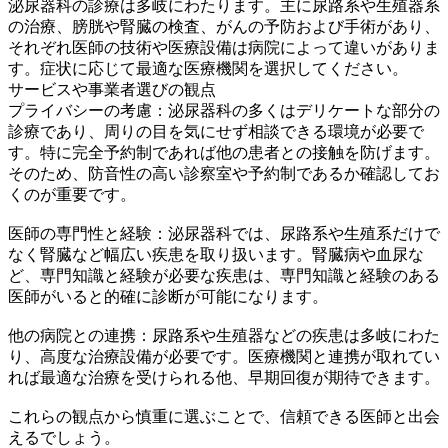
泌尿器科の診療は多岐にわたります。主に尿路系や生殖器系
の治療、膀胱や腎臓の検査、がんの予防および手術があり、
それぞれ医師の技術や医療設備は病院によって違いがありま
す。症状に応じて最適な医療機関を選択してください。
サービスや事業者選びの観点
プライバシーの考慮：泌尿器科の多くはデリケートな部分の
診療であり、周りの目を気にせず相談できる環境が必要で
す。特に完全予約制であれば他の患者との接触を防げます。
そのため、防音性の高い診察室や予約制であるか確認してお
くのが重要です。
医師の専門性と経験：泌尿器科では、尿路系や生殖系だけで
なく腎臓など幅広い疾患を取り扱います。腎臓病や血尿な
ど、専門知識と経験が必要な疾患は、専門知識と経験のある
医師がいると的確に診断が可能になります。
他の病院との連携：尿路系や生殖器などの疾患は多岐にわた
り、高度な治療設備が必要です。医療機関と連携が取れてい
れば最適な治療を受けられる他、早期回復が期待できます。
これらの観点から慎重に選ぶことで、信頼できる医師と出会
えるでしょう。