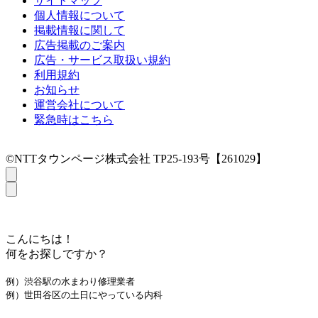
サイトマップ
個人情報について
掲載情報に関して
広告掲載のご案内
広告・サービス取扱い規約
利用規約
お知らせ
運営会社について
緊急時はこちら
©NTTタウンページ株式会社 TP25-193号【261029】
こんにちは！
何をお探しですか？
例）渋谷駅の水まわり修理業者
例）世田谷区の土日にやっている内科