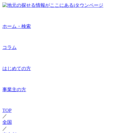
ホーム・検索
コラム
はじめての方
事業主の方
TOP
／
全国
／