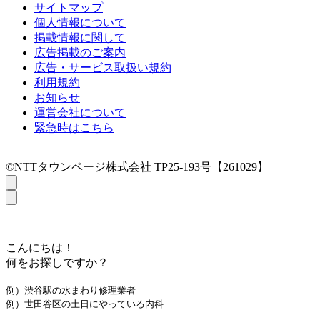
サイトマップ
個人情報について
掲載情報に関して
広告掲載のご案内
広告・サービス取扱い規約
利用規約
お知らせ
運営会社について
緊急時はこちら
©NTTタウンページ株式会社 TP25-193号【261029】
こんにちは！
何をお探しですか？
例）渋谷駅の水まわり修理業者
例）世田谷区の土日にやっている内科