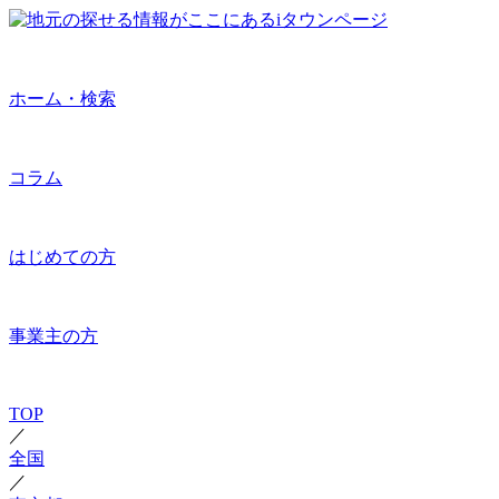
ホーム・検索
コラム
はじめての方
事業主の方
TOP
／
全国
／