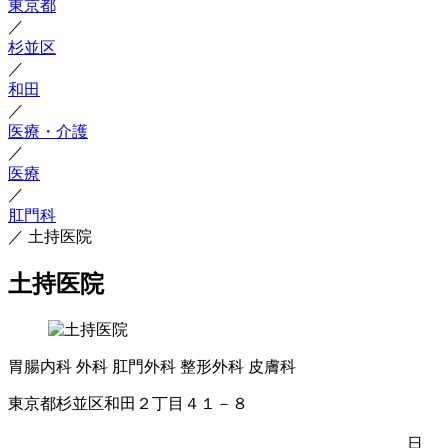
東京都
／
杉並区
／
和田
／
医療・介護
／
医療
／
肛門科
／
土持医院
土持医院
胃腸内科
外科
肛門外科
整形外科
皮膚科
東京都杉並区和田２丁目４１－８
日