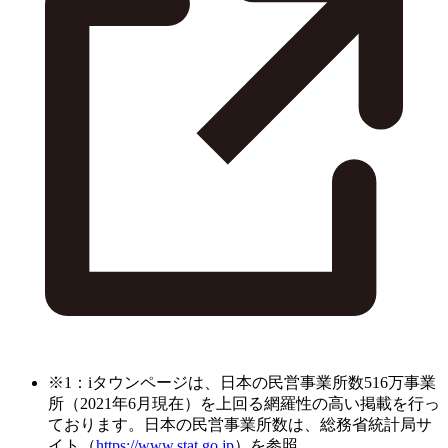
※1：iタウンページは、日本の民営事業所数516万事業
所（2021年6月現在）を上回る網羅性の高い掲載を行っ
ております。日本の民営事業所数は、総務省統計局サ
イト（
https://www.stat.go.jp
）を参照