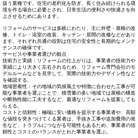
扱う業種です。住宅の老朽化を防ぎ、長く住み続けられる環
境を作る場合に必要とされ、日常生活の便利さや快適さを向
上させるためにあります。
リフォームのサービスは多岐にわたり、主に外壁・屋根の改
修、トイレ・浴室の改装、キッチン・居間の改修などがあり
ます。それぞれ共通の役割は住宅の安全性と長期的なメンテ
ナンスの確保です。
サービスや事業者選びの観点
技術力と実績：リフォームの仕上がりは、事業者の技術力や
実績により大きく左右されるため、リフォーム専門会社のモ
デルルームなどを見学して、実際の技術力やデザイン性など
を確認する。
地域密着性：その地域の気候風土や特徴に合わせた工事が可
能な事業者を選ぶことで、積雪量の多い地域では屋根の構造
や断熱性能に工夫するなど、最適なリフォームを提案しても
らえる。
コストと信頼性：極端に安い価格を提示する事業者や、高額
な値段を突きつけてくる業者は、手抜き工事や追加費用の発
生など、トラブルにつながる可能性もあるため、事業者の信
頼性とコストのバランスがとれた事業者を選ぶ。