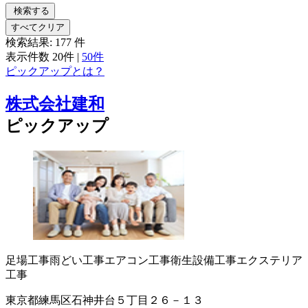
検索する
すべてクリア
検索結果:
177
件
表示件数
20件
|
50件
ピックアップとは？
株式会社建和
ピックアップ
足場工事
雨どい工事
エアコン工事
衛生設備工事
エクステリア
工事
東京都練馬区石神井台５丁目２６－１３