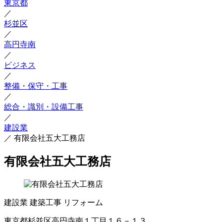
東京都
／
杉並区
／
高円寺南
／
ビジネス
／
整備・保守・工事
／
総合・識別・設備工事
／
建設業
／
有限会社五大工務店
有限会社五大工務店
建設業
建築工事
リフォーム
東京都杉並区高円寺南１丁目１６－１３