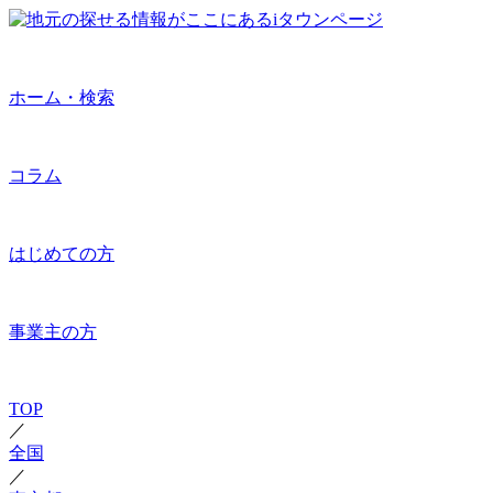
ホーム・検索
コラム
はじめての方
事業主の方
TOP
／
全国
／