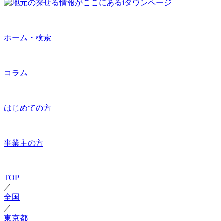
ホーム・検索
コラム
はじめての方
事業主の方
TOP
／
全国
／
東京都