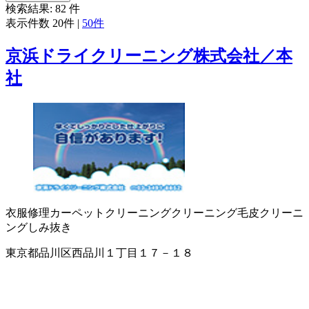
検索結果:
82
件
表示件数
20件
|
50件
京浜ドライクリーニング株式会社／本
社
衣服修理
カーペットクリーニング
クリーニング
毛皮クリーニ
ング
しみ抜き
東京都品川区西品川１丁目１７－１８