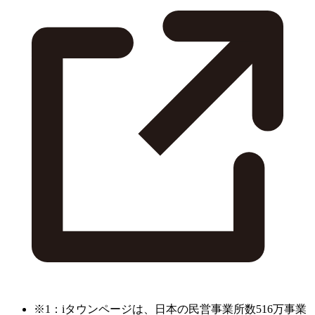
※1：iタウンページは、日本の民営事業所数516万事業