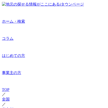
ホーム・検索
コラム
はじめての方
事業主の方
TOP
／
全国
／