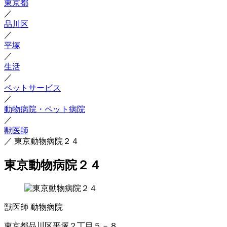
東京都
／
品川区
／
平塚
／
生活
／
ペットサービス
／
動物病院・ペット病院
／
獣医師
／
東京動物病院２４
東京動物病院２４
獣医師
動物病院
東京都品川区平塚２丁目５－８