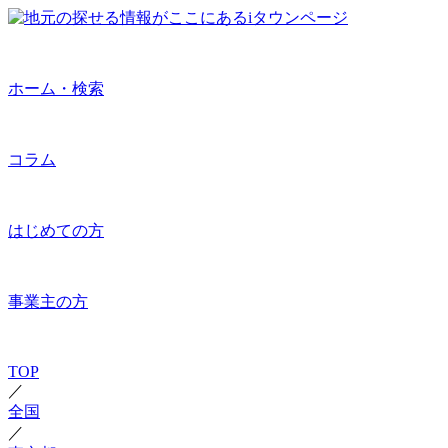
ホーム・検索
コラム
はじめての方
事業主の方
TOP
／
全国
／