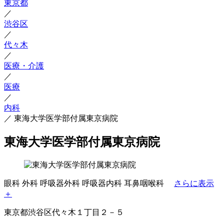
東京都
／
渋谷区
／
代々木
／
医療・介護
／
医療
／
内科
／
東海大学医学部付属東京病院
東海大学医学部付属東京病院
眼科
外科
呼吸器外科
呼吸器内科
耳鼻咽喉科
さらに表示
＋
東京都渋谷区代々木１丁目２－５