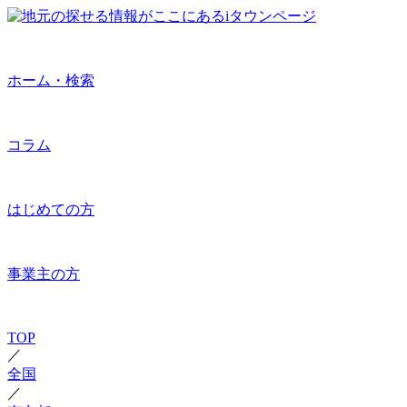
ホーム・検索
コラム
はじめての方
事業主の方
TOP
／
全国
／