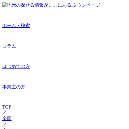
ホーム・検索
コラム
はじめての方
事業主の方
TOP
／
全国
／