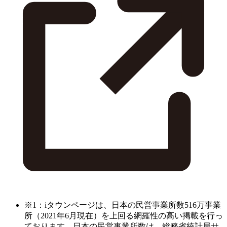
※1：iタウンページは、日本の民営事業所数516万事業
所（2021年6月現在）を上回る網羅性の高い掲載を行っ
ております。日本の民営事業所数は、総務省統計局サ