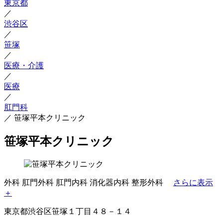
東京都
／
渋谷区
／
笹塚
／
医療・介護
／
医療
／
肛門科
／
笹塚平本クリニック
笹塚平本クリニック
外科
肛門外科
肛門内科
消化器内科
整形外科
さらに表示
＋
東京都渋谷区笹塚１丁目４８－１４