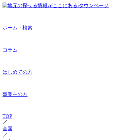
ホーム・検索
コラム
はじめての方
事業主の方
TOP
／
全国
／