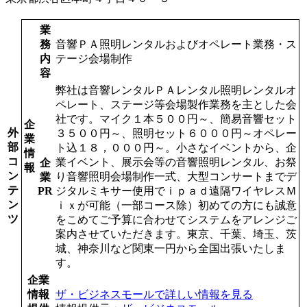
業
務
音響ＰＡ照明レンタルおよびオペレート業務・ス
内
テージ会場制作
容
弊社は音響レンタルＰＡレンタル照明レンタルオ
ペレート、ステージ等会場製作業務を主とした会
社です。マイク１本５００円～、簡易音響セット
企
外
３５００円～、照明セット６０００円～オペレー
業
部
ト込１８，０００円～。小さなイベントから、企
情
コ
業イベント、展示会等の音響照明レンタル、お祭
企
報
ン
り音響照明会場制作一式、大型コンサートまでデ
業
テ
PR
ジタルミキサー使用でｉｐａｄ遠隔ワイヤレスＭ
ン
ｉｘが可能（一部コース除）初めての方にも誠意
ツ
をこめてご予算に合わせてシステムをアレンジご
案内させていただきます。東京、千葉、埼玉、茨
城、神奈川など関東一円から全国出張いたしま
す。
企業
情報
ザ・ビジネスモールで詳しい情報を見る