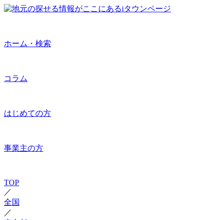
ホーム・検索
コラム
はじめての方
事業主の方
TOP
／
全国
／