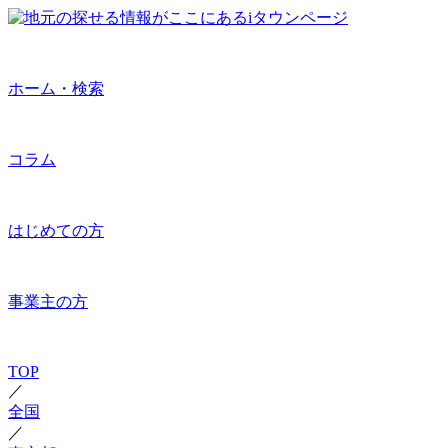
ホーム・検索
コラム
はじめての方
事業主の方
TOP
／
全国
／