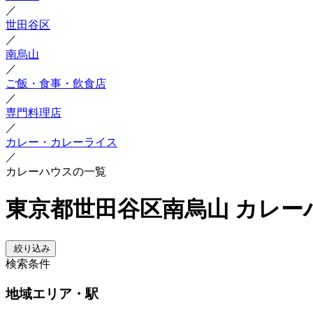
／
世田谷区
／
南烏山
／
ご飯・食事・飲食店
／
専門料理店
／
カレー・カレーライス
／
カレーハウスの一覧
東京都世田谷区南烏山 カレー
絞り込み
検索条件
地域
エリア・駅