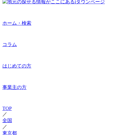
ホーム・検索
コラム
はじめての方
事業主の方
TOP
／
全国
／
東京都