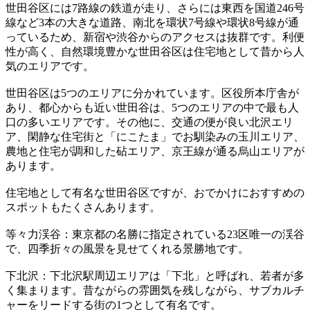
世田谷区には7路線の鉄道が走り、さらには東西を国道246号
線など3本の大きな道路、南北を環状7号線や環状8号線が通
っているため、新宿や渋谷からのアクセスは抜群です。利便
性が高く、自然環境豊かな世田谷区は住宅地として昔から人
気のエリアです。
世田谷区は5つのエリアに分かれています。区役所本庁舎が
あり、都心からも近い世田谷は、5つのエリアの中で最も人
口の多いエリアです。その他に、交通の便が良い北沢エリ
ア、閑静な住宅街と「にこたま」でお馴染みの玉川エリア、
農地と住宅が調和した砧エリア、京王線が通る烏山エリアが
あります。
住宅地として有名な世田谷区ですが、おでかけにおすすめの
スポットもたくさんあります。
等々力渓谷：東京都の名勝に指定されている23区唯一の渓谷
で、四季折々の風景を見せてくれる景勝地です。
下北沢：下北沢駅周辺エリアは「下北」と呼ばれ、若者が多
く集まります。昔ながらの雰囲気を残しながら、サブカルチ
ャーをリードする街の1つとして有名です。