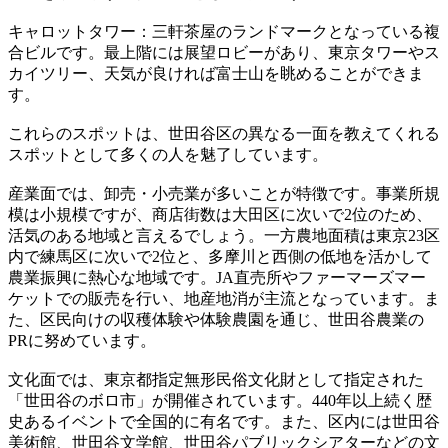
キャロットタワー：三軒茶屋のランドマークとなっている複
合ビルです。最上階には展望ロビーがあり、東京タワーやス
カイツリー、天気が良ければ富士山を眺めることができま
す。
これらのスポットは、世田谷区の異なる一面を教えてくれる
スポットとして多くの人を魅了しています。
産業面では、卸売・小売業が多いことが特徴です。事業所規
模は小規模ですが、商店街数は大田区に次いで2位のため、
活気のある地域と言えるでしょう。一方農地面積は東京23区
内で練馬区に次いで2位と、多摩川と西側の低地を活かして
農業振興に熱心な地域です。JA直売所やファーマーズマー
ケットでの販売を行い、地産地消が主流となっています。ま
た、区民向けの収穫体験や体験農園を通じ、世田谷農業の
PRに努めています。
文化面では、東京都指定無形民俗文化財として指定された
「世田谷のボロ市」が開催されています。440年以上続く歴
史あるイベントで全国的に有名です。また、区内には世田谷
美術館、世田谷文学館、世田谷パブリックシアターなどの文