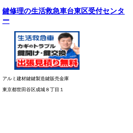
鍵修理の生活救急車台東区受付センタ
ー
アルミ建材
鍵
鍵製造
鍵販売
金庫
東京都世田谷区成城８丁目１