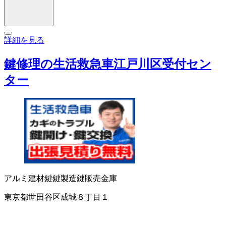
詳細を見る
鍵修理の生活救急車江戸川区受付セン
ター
アルミ建材
鍵
鍵製造
鍵販売
金庫
東京都世田谷区成城８丁目１