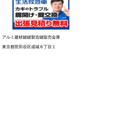
アルミ建材
鍵
鍵製造
鍵販売
金庫
東京都世田谷区成城８丁目１