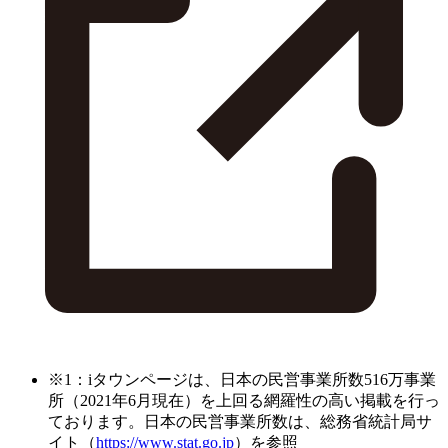
※1：iタウンページは、日本の民営事業所数516万事業
所（2021年6月現在）を上回る網羅性の高い掲載を行っ
ております。日本の民営事業所数は、総務省統計局サ
イト（
https://www.stat.go.jp
）を参照