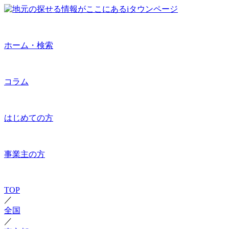
ホーム・検索
コラム
はじめての方
事業主の方
TOP
／
全国
／