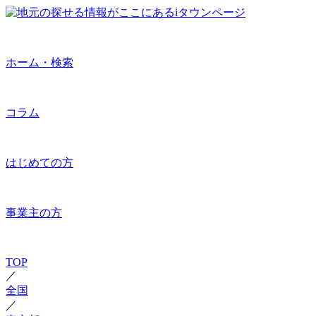
ホーム・検索
コラム
はじめての方
事業主の方
TOP
／
全国
／