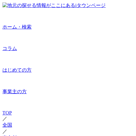
ホーム・検索
コラム
はじめての方
事業主の方
TOP
／
全国
／