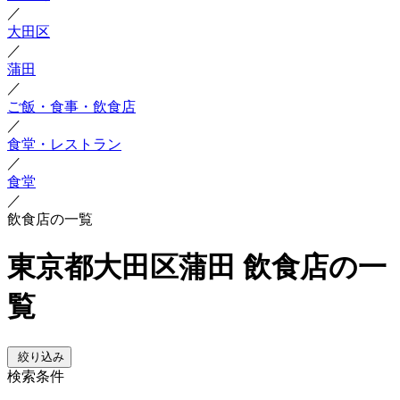
／
大田区
／
蒲田
／
ご飯・食事・飲食店
／
食堂・レストラン
／
食堂
／
飲食店の一覧
東京都大田区蒲田 飲食店の一
覧
絞り込み
検索条件