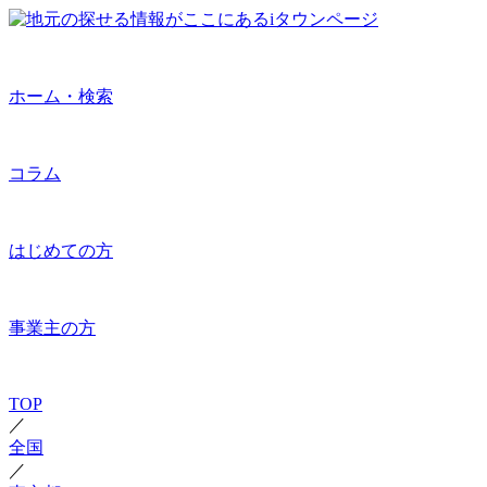
ホーム・検索
コラム
はじめての方
事業主の方
TOP
／
全国
／