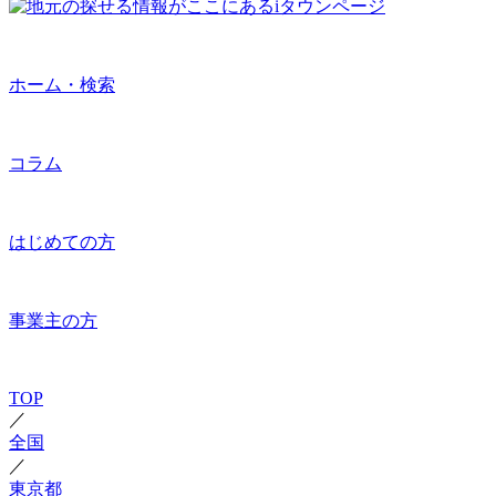
ホーム・検索
コラム
はじめての方
事業主の方
TOP
／
全国
／
東京都