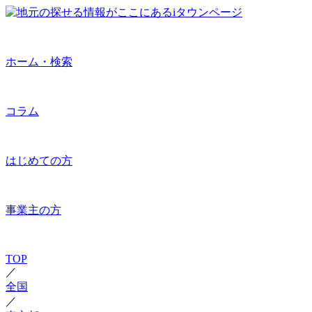
ホーム・検索
コラム
はじめての方
事業主の方
TOP
／
全国
／