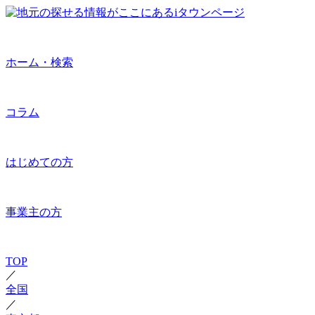
ホーム・検索
コラム
はじめての方
事業主の方
TOP
／
全国
／