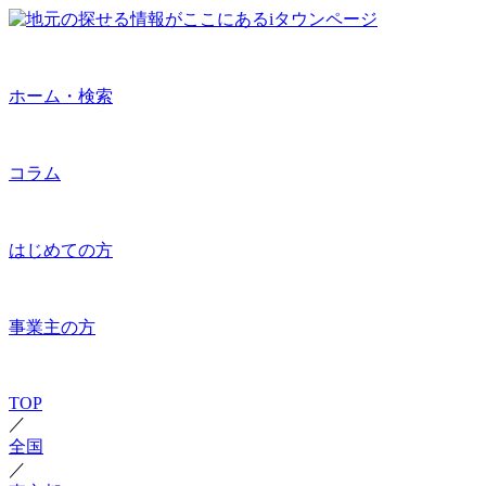
ホーム・検索
コラム
はじめての方
事業主の方
TOP
／
全国
／