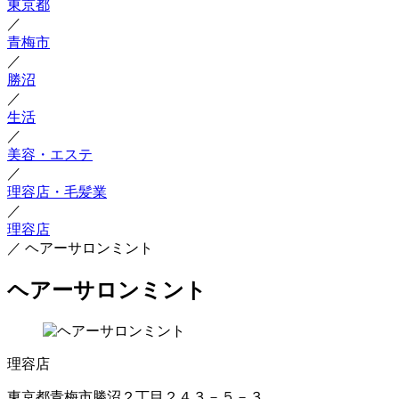
東京都
／
青梅市
／
勝沼
／
生活
／
美容・エステ
／
理容店・毛髪業
／
理容店
／
ヘアーサロンミント
ヘアーサロンミント
理容店
東京都青梅市勝沼２丁目２４３－５－３